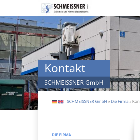
Navigation
überspringen
Kontakt
SCHMEISSNER GmbH
SCHMEISSNER GmbH
»
Die Firma
»
Kon
DE
EN
Navigation
DIE FIRMA