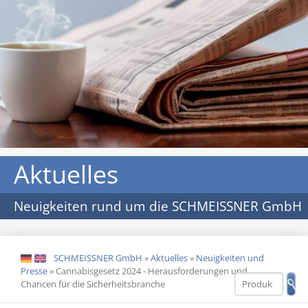
Aktuelles
Neuigkeiten rund um die SCHMEISSNER GmbH
SCHMEISSNER GmbH
»
Aktuelles
»
Neuigkeiten und
DE
EN
Presse
»
Cannabisgesetz 2024 - Herausforderungen und
Chancen für die Sicherheitsbranche