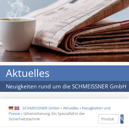
Aktuelles
Neuigkeiten rund um die SCHMEISSNER GmbH
SCHMEISSNER GmbH
»
Aktuelles
»
Neuigkeiten und
DE
EN
Presse
»
Gittersicherung: Ein Spezialfall in der
Sicherheitstechnik