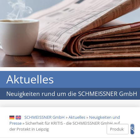
Aktuelles
Neuigkeiten rund um die SCHMEISSNER GmbH
SCHMEISSNER GmbH
»
Aktuelles
»
Neuigkeiten und
DE
EN
Presse
»
Sicherheit für KRITIS - die SCHMEISSNER GmbH auf
der Protekt in Leipzig