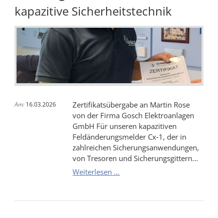
Hause
kapazitive Sicherheitstechnik
SCHMEISSNER
Zertifikatsübergabe an Martin Rose
Am:
16.03.2026
von der Firma Gosch Elektroanlagen
GmbH Für unseren kapazitiven
Feldänderungsmelder Cx‑1, der in
zahlreichen Sicherungsanwendungen,
von Tresoren und Sicherungsgittern...
Schulung
Weiterlesen …
und
Netzwerkausbau
für
kapazitive