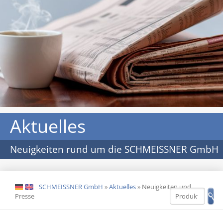
Aktuelles
Neuigkeiten rund um die SCHMEISSNER GmbH
SCHMEISSNER GmbH
»
Aktuelles
»
Neuigkeiten und
DE
EN
Presse