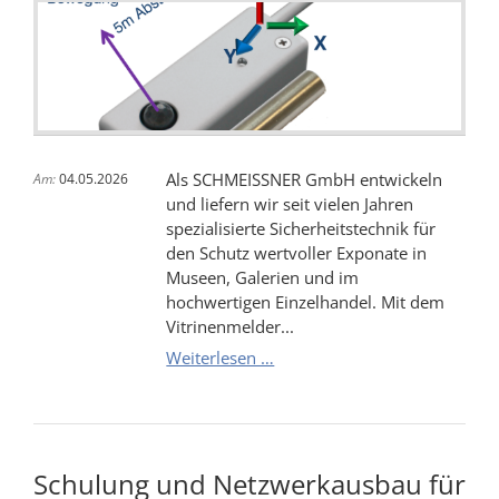
Überwachung
(VdS
C)
Als SCHMEISSNER GmbH entwickeln
Am:
04.05.2026
und liefern wir seit vielen Jahren
spezialisierte Sicherheitstechnik für
den Schutz wertvoller Exponate in
Museen, Galerien und im
hochwertigen Einzelhandel. Mit dem
Vitrinenmelder...
Vitrinenschutz
Weiterlesen …
VM4:
Bewährte
Sicherheitstechnik
aus
Schulung und Netzwerkausbau für
dem