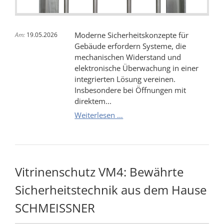
Moderne Sicherheitskonzepte für
Am:
19.05.2026
Gebäude erfordern Systeme, die
mechanischen Widerstand und
elektronische Überwachung in einer
integrierten Lösung vereinen.
Insbesondere bei Öffnungen mit
direktem...
RC3
Weiterlesen …
Gitter
-
Maximaler
Einbruchschutz
Vitrinenschutz VM4: Bewährte
-
Mechanische
Sicherheitstechnik aus dem Hause
Barriere
mit
SCHMEISSNER
elektronischer