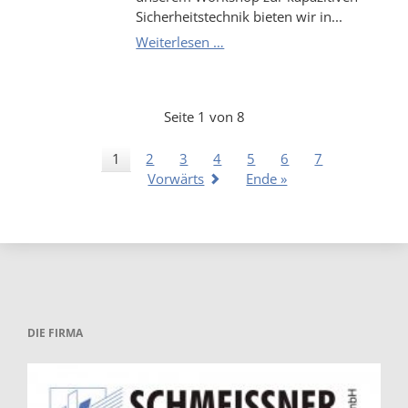
Sicherheitstechnik bieten wir in...
Der
Weiterlesen …
kapazitiver
Feldänderungsmelder
Cx-
Seite 1 von 8
1:
Zusatztermin
1
2
3
4
5
6
7
für
Vorwärts
Ende »
unseren
Workshop
bei
der
VdS
Schadensverhütung
GmbH
in
DIE FIRMA
Köln