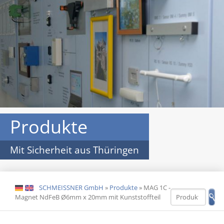
Produkte
Mit Sicherheit aus Thüringen
SCHMEISSNER GmbH
»
Produkte
»
MAG 1C -
DE
EN
Magnet NdFeB Ø6mm x 20mm mit Kunststoffteil