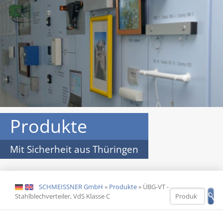
Produkte
Mit Sicherheit aus Thüringen
SCHMEISSNER GmbH
»
Produkte
»
ÜBG-VT -
DE
EN
Stahlblechverteiler, VdS Klasse C