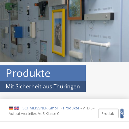
Produkte
Mit Sicherheit aus Thüringen
SCHMEISSNER GmbH
»
Produkte
»
VTD 5 -
DE
EN
Aufputzverteiler, VdS Klasse C