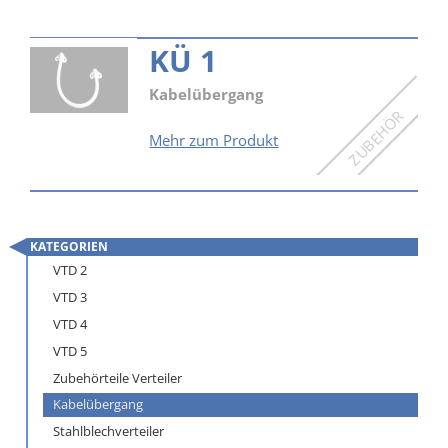
KÜ 1
Kabelübergang
KÜ
Mehr zum Produkt
1
KATEGORIEN
Navigation
VTD 2
überspringen
VTD 3
VTD 4
VTD 5
Zubehörteile Verteiler
Kabelübergang
Stahlblechverteiler