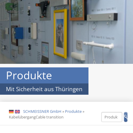
Produkte
Mit Sicherheit aus Thüringen
SCHMEISSNER GmbH
»
Produkte
»
DE
EN
KabelübergangCable transition