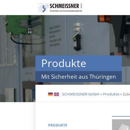
Navigation
überspringen
Produkte
Mit Sicherheit aus Thüringen
SCHMEISSNER GmbH
»
Produkte
»
Zube
DE
EN
PRODUKTE