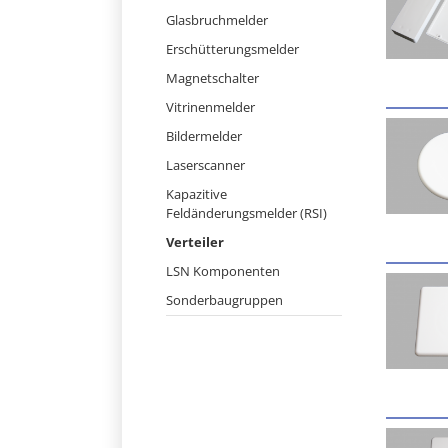
Navigation
Glasbruchmelder
überspringen
Erschütterungsmelder
Magnetschalter
Vitrinenmelder
Bildermelder
Laserscanner
Kapazitive
Feldänderungsmelder (RSI)
Verteiler
LSN Komponenten
Sonderbaugruppen