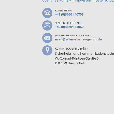
Über uns
|
Kontakt
|
Impressum
|
Datenschut
RUFEN SIE AN
+49 (0)36601 40758
SENDEN SIE EIN FAX
+49 (0)36601 85060
SENDEN SIE UNS EINE E-MAIL
mail@schmeissner-gmbh.de
SCHMEISSNER GmbH
Sicherheits- und Kommunikationstech
W.-Conrad-Röntgen-Straße 6
D 07629 Hermsdorf