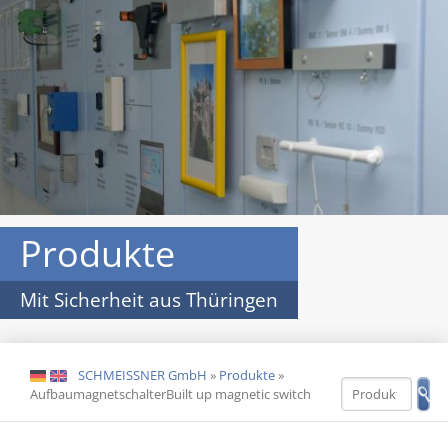
Produkte
Mit Sicherheit aus Thüringen
SCHMEISSNER GmbH
»
Produkte
»
DE
EN
AufbaumagnetschalterBuilt up magnetic switch