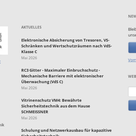
NEW
AKTUELLES
Blei
unse
Elektronische Absicherung von Tresoren, VS-
Schränken und Wertschutzräumen nach VdS-
Klasse C
Mai 2026
Vom
z
RC3 Gitter - Maximaler Einbruchschutz -
Mechanische Barriere mit elektronischer
WEB
Überwachung (VdS C)
Mai 2026
Such
Vitrinenschutz VM4: Bewährte
Sicherheitstechnik aus dem Hause
SCHMEISSNER
Mai 2026
nik
Schulung und Netzwerkausbau für kapazitive
Sicherheitstechnik