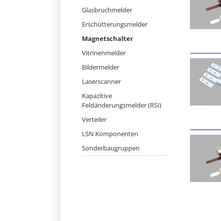
Navigation
Glasbruchmelder
überspringen
Erschütterungsmelder
Magnetschalter
Vitrinenmelder
Bildermelder
Laserscanner
Kapazitive
Feldänderungsmelder (RSI)
Verteiler
LSN Komponenten
Sonderbaugruppen