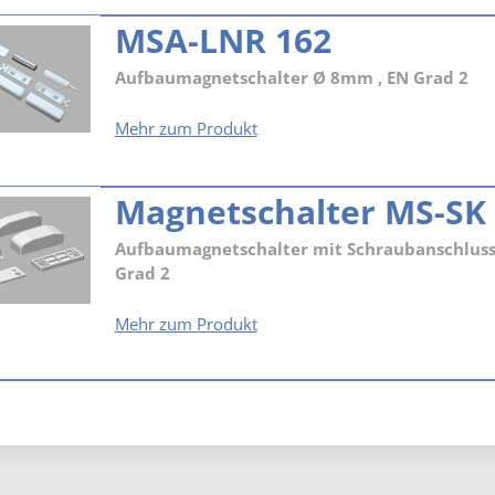
LNR
MSA-LNR 162
162
Aufbaumagnetschalter Ø 8mm , EN Grad 2
MSA-
Mehr zum Produkt
LNR
162
Magnetschalter MS-SK
Aufbaumagnetschalter mit Schraubanschluss
Grad 2
Magnetschalter
Mehr zum Produkt
MS-
SK
2