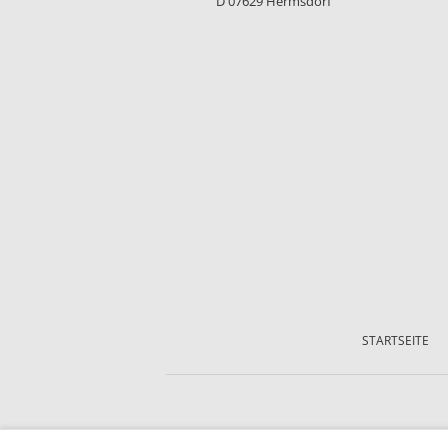
D 07629 Hermsdorf
Navigation
überspringen
STARTSEITE