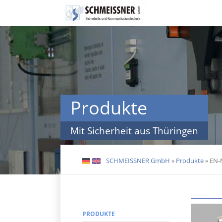
Navigation
überspringen
Produkte
Mit Sicherheit aus Thüringen
SCHMEISSNER GmbH
»
Produkte
»
EN-
DE
EN
PRODUKTE