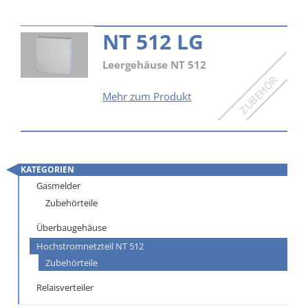
NT 512 LG
Leergehäuse NT 512
NT
Mehr zum Produkt
512
LG
KATEGORIEN
Navigation
Gasmelder
überspringen
Zubehörteile
Überbaugehäuse
Hochstromnetzteil NT 512
Zubehörteile
Relaisverteiler