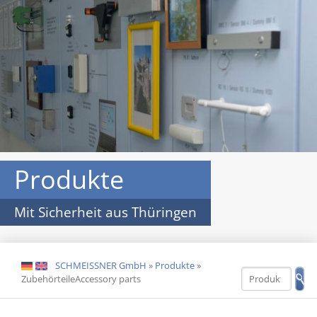
Produkte
Mit Sicherheit aus Thüringen
SCHMEISSNER GmbH
»
Produkte
»
DE
EN
ZubehörteileAccessory parts