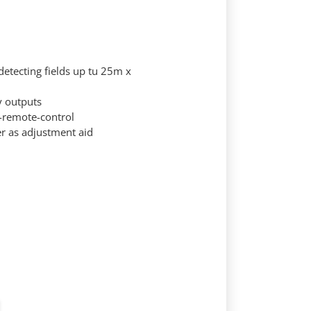
 detecting fields up tu 25m x
y outputs
R-remote-control
ser as adjustment aid