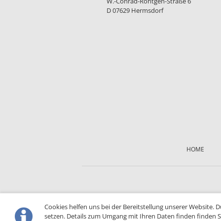
W.-Conrad-Röntgen-Straße 6
D 07629 Hermsdorf
Skip
navigation
HOME
Cookies helfen uns bei der Bereitstellung unserer Website. 
setzen. Details zum Umgang mit Ihren Daten finden finden S