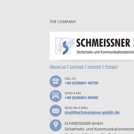
THE COMPANY
About us
|
Contact
|
Imprint
|
Privacy
CALL US
+49 (0)36601 40758
SEND A FAX
+49 (0)36601 85060
SEND AN E-MAIL
mail@schmeissner-gmbh.de
SCHMEISSNER GmbH
Sicherheits- und Kommunikationstech