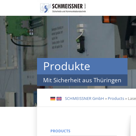
Skip
navigation
Produkte
Mit Sicherheit aus Thüringen
SCHMEISSNER GmbH
»
Products
»
Lase
DE
EN
PRODUCTS