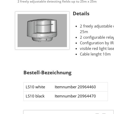
2 freely adjustable detecting fields up tu 25m x 25m
Details
2 freely adjustable
25m
2 configurable rela
Configuration by I
visible red light la
Cable lenght 10m
Bestell-Bezeichnung
LS10 white
Itemnumber 20964460​​​
LS10 black ​​
Itemnumber 20964470​