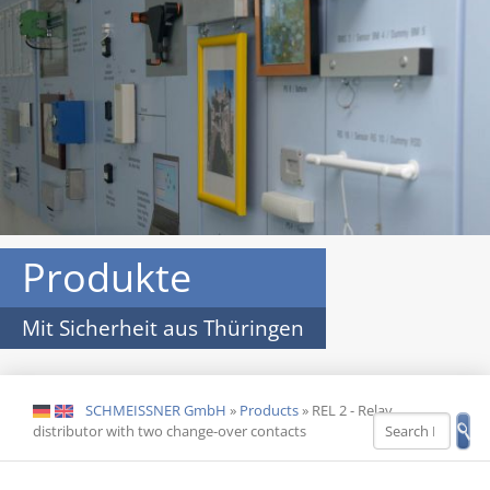
Produkte
Mit Sicherheit aus Thüringen
SCHMEISSNER GmbH
»
Products
»
REL 2 - Relay
DE
EN
distributor with two change-over contacts