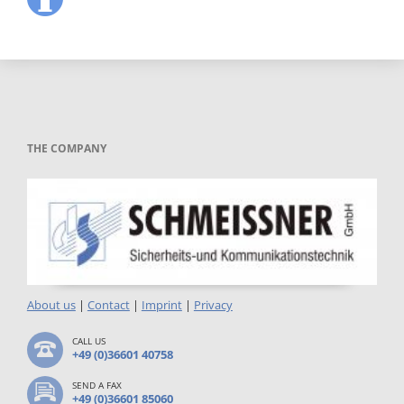
THE COMPANY
About us
|
Contact
|
Imprint
|
Privacy
CALL US
+49 (0)36601 40758
SEND A FAX
+49 (0)36601 85060