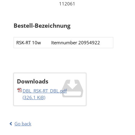
112061
Bestell-Bezeichnung
RSK-RT 10w
Itemnumber 20954922​​
Downloads
DBL_RSK-RT_DBL.pdf
(326.1 KiB)
Go back