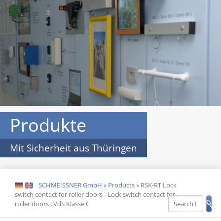
Produkte
Mit Sicherheit aus Thüringen
SCHMEISSNER GmbH
»
Products
»
RSK-RT Lock
DE
EN
switch contact for roller doors - Lock switch contact for
roller doors , VdS Klasse C