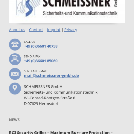
About us
|
Contact
|
Imprint
|
Privacy
CALL US
+49 (0)36601 40758
SEND A FAX
+49 (0)36601 85060
SEND AN E-MAIL
mail@schmeissner-gmbh.de
SCHMEISSNER GmbH
Sicherheits- und Kommunikationstechnik
W.-Conrad-Röntgen-Straße 6
D 07629 Hermsdorf
NEWS
RC3 Security Grilles – Maximum Burglary Protection –