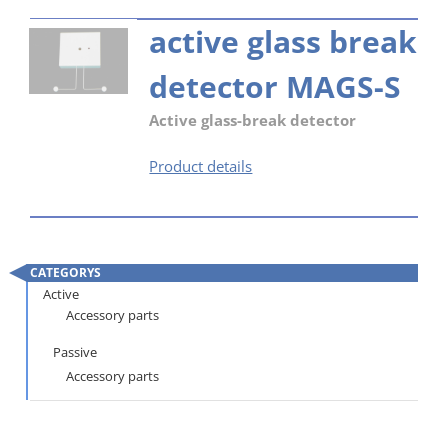
active glass break
detector MAGS-S
Active glass-break detector
active
Product details
glass
break
detector
MAGS-
CATEGORYS
S
Skip
Active
Accessory parts
navigation
Passive
Accessory parts