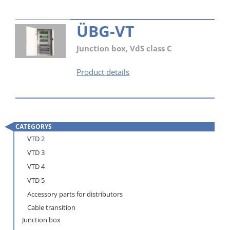
ÜBG-VT
Junction box, VdS class C
ÜBG-
Product details
VT
CATEGORYS
Skip
VTD 2
navigation
VTD 3
VTD 4
VTD 5
Accessory parts for distributors
Cable transition
Junction box