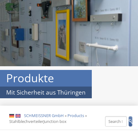
Produkte
Mit Sicherheit aus Thüringen
SCHMEISSNER GmbH
»
Products
»
DE
EN
StahlblechverteilerJunction box