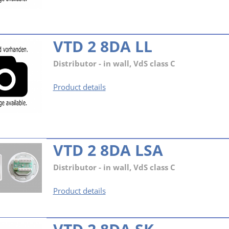
4DA
SK
VTD 2 8DA LL
Distributor - in wall, VdS class C
VTD
Product details
2
8DA
LL
VTD 2 8DA LSA
Distributor - in wall, VdS class C
VTD
Product details
2
8DA
LSA