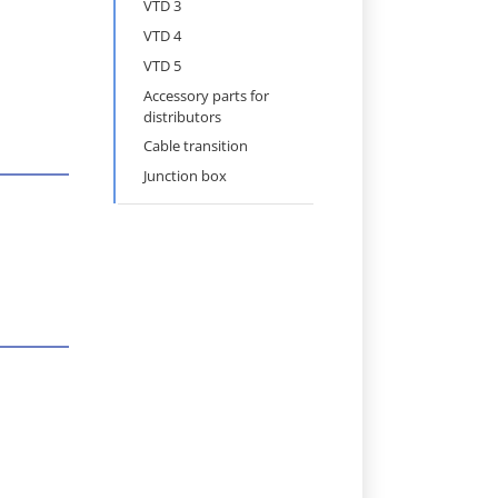
navigation
VTD 3
VTD 4
VTD 5
Accessory parts for
distributors
Cable transition
Junction box