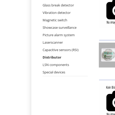
Skip
Glass break detector
navigation
Vibration detector
Magnetic switch
Showcase surveillance
Picture alarm system
Laserscanner
Capacitive sensors (RSI)
Distributor
LSN components
Special devices