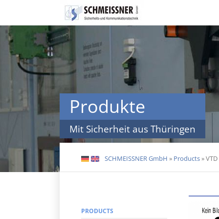
Skip
navigation
Produkte
Mit Sicherheit aus Thüringen
SCHMEISSNER GmbH
»
Products
»
VTD
DE
EN
PRODUCTS