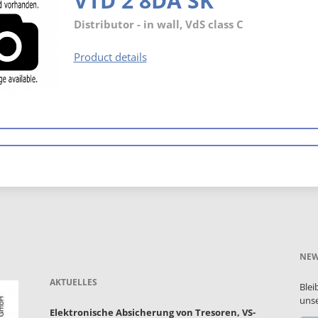
VTD 2 8DA SK
Distributor - in wall, VdS class C
VTD
Product details
2
8DA
SK
NEW
AKTUELLES
Blei
unse
Elektronische Absicherung von Tresoren, VS-