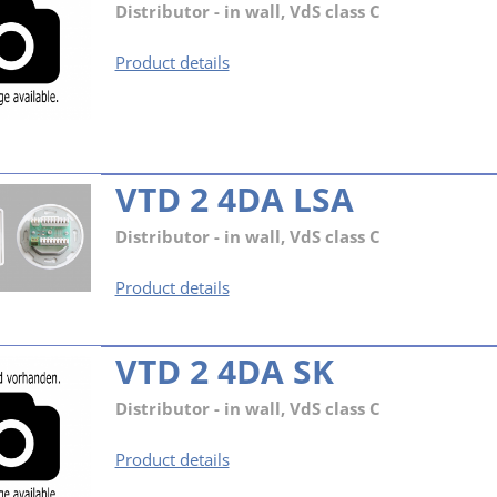
Distributor - in wall, VdS class C
VTD
Product details
2
4DA
LL
VTD 2 4DA LSA
Distributor - in wall, VdS class C
VTD
Product details
2
4DA
LSA
VTD 2 4DA SK
Distributor - in wall, VdS class C
VTD
Product details
2