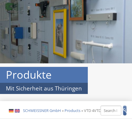
Produkte
Mit Sicherheit aus Thüringen
SCHMEISSNER GmbH
»
Products
»
VTD 4VTD 4
DE
EN