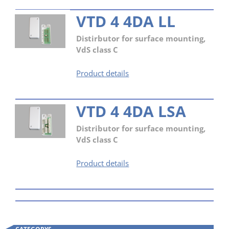
VTD 4 4DA LL
Distirbutor for surface mounting,
VdS class C
VTD
Product details
4
4DA
VTD 4 4DA LSA
LL
Distributor for surface mounting,
VdS class C
VTD
Product details
4
4DA
LSA