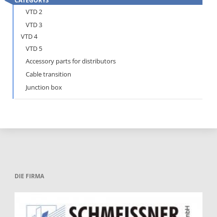
CATEGORYS
Skip
VTD 2
navigation
VTD 3
VTD 4
VTD 5
Accessory parts for distributors
Cable transition
Junction box
DIE FIRMA