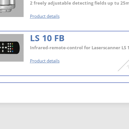
2 freely adjustable detecting fields up tu 25
Laserscanner
Product details
LS10
LS 10 FB
Infrared-remote-control for Laserscanner LS 
LS
Product details
10
FB