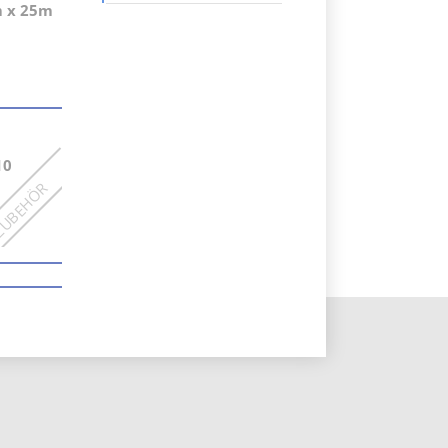
navigation
m x 25m
10