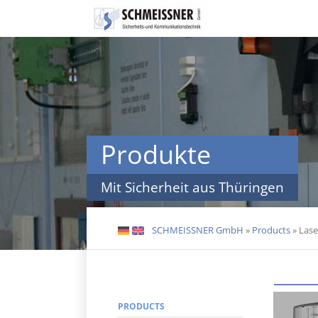
Skip
navigation
Produkte
Mit Sicherheit aus Thüringen
SCHMEISSNER GmbH
»
Products
»
Lase
DE
EN
PRODUCTS