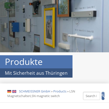
Produkte
Mit Sicherheit aus Thüringen
SCHMEISSNER GmbH
»
Products
»
LSN
DE
EN
MagnetschalterLSN magnetic switch