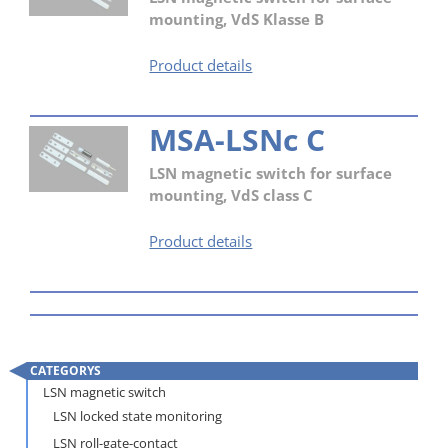
mounting, VdS Klasse B
MSA-
Product details
LSNc
B
MSA-LSNc C
LSN magnetic switch for surface
mounting, VdS class C
MSA-
Product details
LSNc
C
CATEGORYS
Skip
LSN magnetic switch
navigation
LSN locked state monitoring
LSN roll-gate-contact