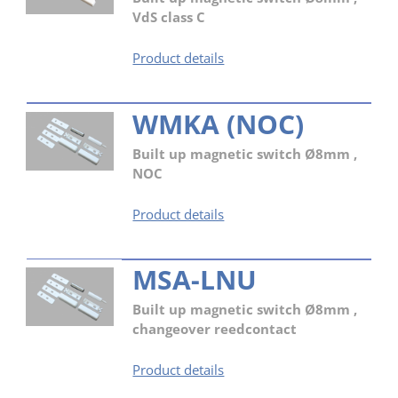
VdS class C
MSA-
Product details
LZS
WMKA (NOC)
Built up magnetic switch Ø8mm ,
NOC
WMKA
Product details
(NOC)
MSA-LNU
Built up magnetic switch Ø8mm ,
changeover reedcontact
MSA-
Product details
LNU