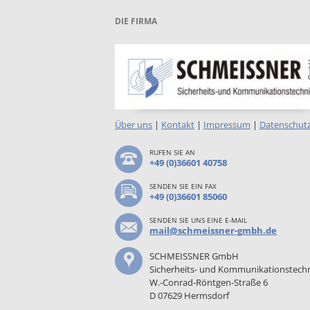
DIE FIRMA
Über uns
|
Kontakt
|
Impressum
|
Datenschut
RUFEN SIE AN
+49 (0)36601 40758
SENDEN SIE EIN FAX
+49 (0)36601 85060
SENDEN SIE UNS EINE E-MAIL
mail@schmeissner-gmbh.de
SCHMEISSNER GmbH
Sicherheits- und Kommunikationstech
W.-Conrad-Röntgen-Straße 6
D 07629 Hermsdorf