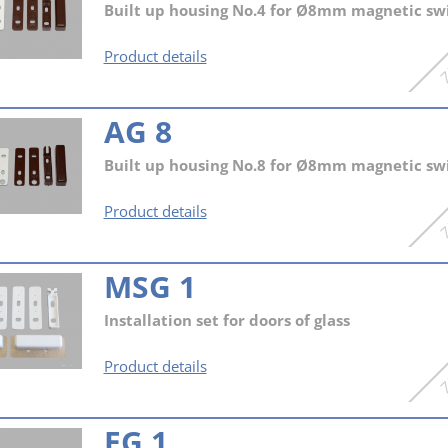
Built up housing No.4 for Ø8mm magnetic sw
AG
Product details
4
AG 8
Built up housing No.8 for Ø8mm magnetic sw
AG
Product details
8
MSG 1
Installation set for doors of glass
MSG
Product details
1
EG 1