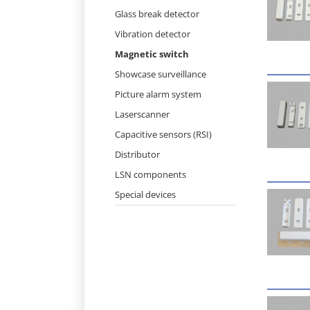
Skip
Glass break detector
navigation
Vibration detector
Magnetic switch
Showcase surveillance
Picture alarm system
Laserscanner
Capacitive sensors (RSI)
Distributor
LSN components
Special devices