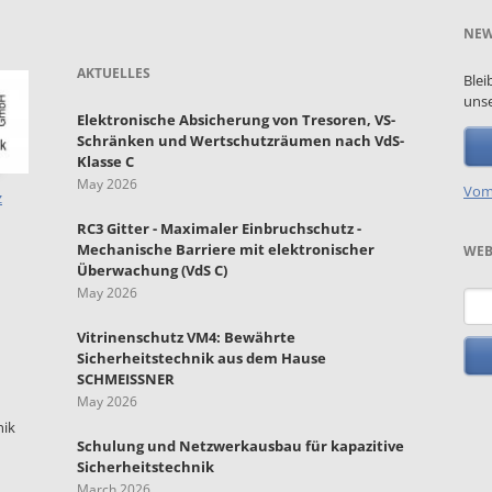
NEW
AKTUELLES
Blei
unse
Elektronische Absicherung von Tresoren, VS-
Schränken und Wertschutzräumen nach VdS-
Klasse C
May 2026
Vom
z
RC3 Gitter - Maximaler Einbruchschutz -
Mechanische Barriere mit elektronischer
WEB
Überwachung (VdS C)
May 2026
Key
Vitrinenschutz VM4: Bewährte
Sicherheitstechnik aus dem Hause
SCHMEISSNER
May 2026
nik
Schulung und Netzwerkausbau für kapazitive
Sicherheitstechnik
March 2026