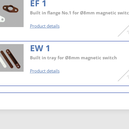
EF 1
Built in flange No.1 for Ø8mm magnetic swit
EF
Product details
1
EW 1
Built in tray for Ø8mm magnetic switch
EW
Product details
1