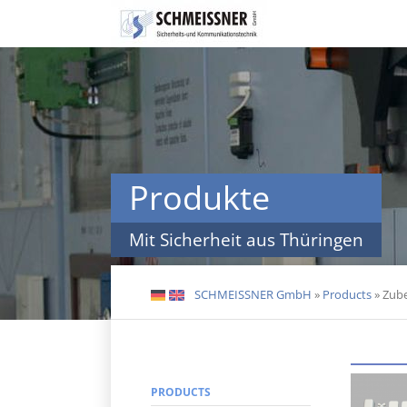
Skip
navigation
Produkte
Mit Sicherheit aus Thüringen
SCHMEISSNER GmbH
»
Products
»
Zube
DE
EN
PRODUCTS