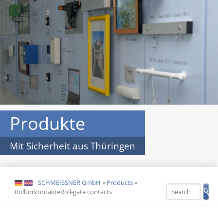
Produkte
Mit Sicherheit aus Thüringen
SCHMEISSNER GmbH
»
Products
»
DE
EN
RolltorkontakteRoll-gate contacts