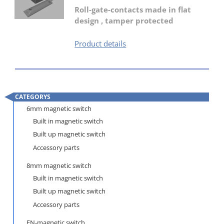
Roll-gate-contacts made in flat
design , tamper protected
RTKP-
Product details
G3
CATEGORYS
Skip
6mm magnetic switch
navigation
Built in magnetic switch
Built up magnetic switch
Accessory parts
8mm magnetic switch
Built in magnetic switch
Built up magnetic switch
Accessory parts
EN-magnetic switch