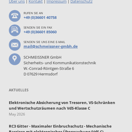
Über uns
|
Kontakt
|
Impressum
|
Datenschutz
RUFEN SIE AN
+49 (0)36601 40758
SENDEN SIE EIN FAX
+49 (0)36601 85060
SENDEN SIE UNS EINE E-MAIL
mail@schmeissner-gmbh.de
SCHMEISSNER GmbH
Sicherheits- und Kommunikationstechnik
W.-Conrad-Röntgen-Straße 6
D 07629 Hermsdorf
AKTUELLES
Elektronische Absicherung von Tresoren, VS-Schränken
und Wertschutzräumen nach VdS-Klasse C
May 2026
RC3 Gitter - Maximaler Einbruchschutz - Mechanische
Barriere mit elektronischer Überwachung (VdS C)